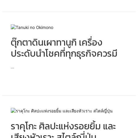
ซ่อน
อยู่
กัน
แน่
ตุ๊กตา
ดิน
ตุ๊กตาดินเผาทานูกิ เครื่อง
เผา
ทานู
ประดับนำโชคที่ทุกธุรกิจควรมี
กิ
เครื่อง
ประดับ
…
นำ
โชค
ที่
ทุก
ธุรกิจ
ควร
รา
มี
คุ
ราคุโกะ ศิลปะแห่งรอยยิ้ม และ
โกะ
ศิลปะ
เสียงหัวเราะ สไตล์ญี่ปุ่น
แห่ง