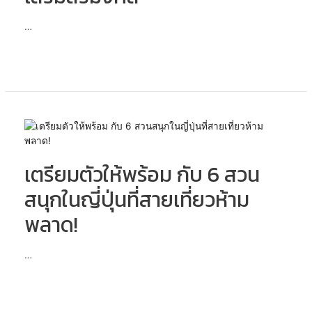
ปัด
…
เป่า
สิ่ง
ชั่ว
ร้าย
รับ
โชค
ดี
เตรียม
เสริม
ตัว
สิริ
ให้
มงคล
เตรียมตัวให้พร้อม กับ 6 สวน
พร้อม
กับ
สนุกในญี่ปุ่นที่สายเที่ยวห้าม
6
สวน
พลาด!
สนุก
ใน
…
ญี่ปุ่น
ที่
สาย
เที่ยว