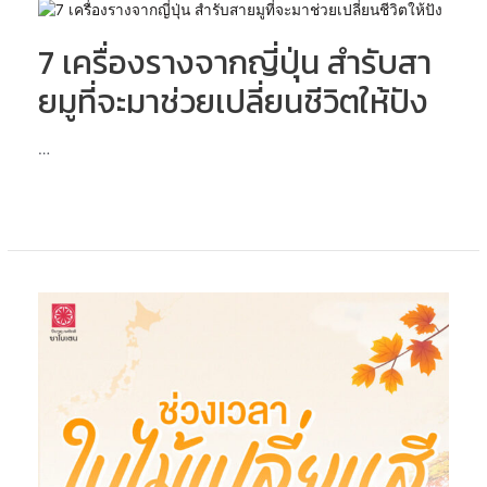
7
ญี่ปุ่น
เครื่องราง
7 เครื่องรางจากญี่ปุ่น สำรับสา
จาก
ญี่ปุ่น
ยมูที่จะมาช่วยเปลี่ยนชีวิตให้ปัง
สำรับ
สา
ยมู
…
ที่
จะ
มา
ช่วย
เปลี่ยน
ชีวิต
เซฟ
ให้
ด่วน
ปัง
ถ้า
ไม่
อยาก
พลาด
ชม
ใบไม้
เปลี่ยน