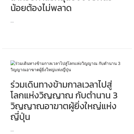
ทาส
น้อยต้องไม่พลาด
รัก
สุนัข
…
จิ้งจอก
ตัว
น้อย
ต้อง
ไม่
พลาด
ร่วม
เดิน
ทาง
ร่วมเดินทางข้ามกาลเวลาไปสู่
ข้าม
กาล
โลกแห่งวิญญาณ กับตำนาน 3
เวลา
ไป
วิญญาณอาฆาตผู้ยิ่งใหญ่แห่ง
สู่
ญี่ปุ่น
โลก
แห่ง
วิญญาณ
…
กับ