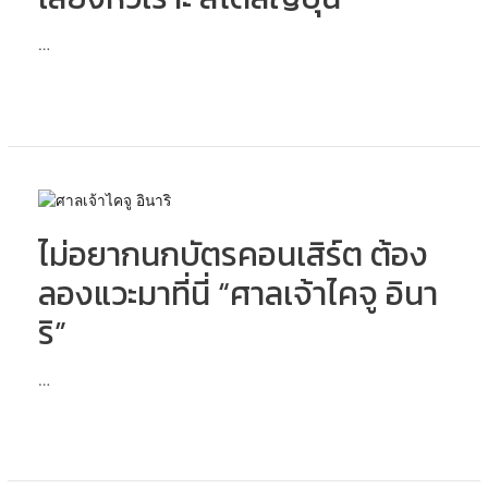
รอย
ยิ้ม
…
และ
เสียง
หัวเราะ
สไตล์
ญี่ปุ่น
ไม่
อยาก
ไม่อยากนกบัตรคอนเสิร์ต ต้อง
นก
บัตร
ลองแวะมาที่นี่ “ศาลเจ้าไคจู อินา
คอนเสิร์ต
ต้อง
ริ”
ลอง
แวะ
…
มา
ที่
นี่
“ศาล
เจ้า