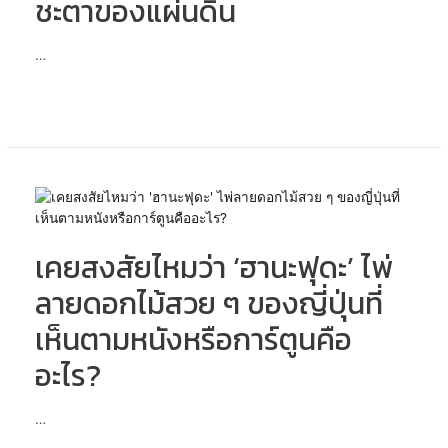
ชะตาของแผ่นดิน
กับ
‘อง
เมีย
…
วจิ’
ผู้
หยั่ง
รู้
ดวงดาว
ปัด
เป่า
เคย
วิญญาณ
สงสัย
ร้าย
ไหม
และ
เคยสงสัยไหมว่า ‘ฮานะฟุดะ’ ไพ่
ว่า
คอย
‘ฮา
ลายดอกไม้สวย ๆ ของญี่ปุ่นที่
ชี้นำ
นะ
ชะตา
ฟุดะ’
เห็นตามหนังหรือการ์ตูนคือ
ของ
ไพ่
แผ่น
อะไร?
ลาย
ดิน
ดอกไม้
สวย
…
ๆ