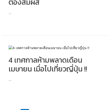
ต้องสัมผัส
นัก
เดิน
ทาง
…
ต้อง
สัมผัส
4
เทศกาล
4 เทศกาลห้ามพลาดเดือน
ห้าม
พลาด
เมษายน เมื่อไปเที่ยวญี่ปุ่น !!
เดือน
เมษายน
เมื่อ
…
ไป
เที่ยว
ญี่ปุ่น
!!