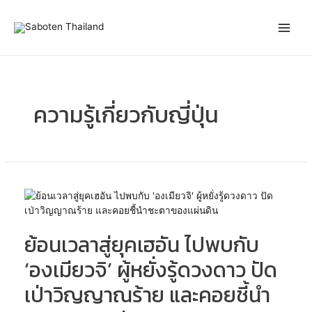
Skip
Posts
Main
to
pagination
content
Men
ความรู้เกี่ยวกับญี่ปุ่น
ย้อน
เวลา
สู่
ย้อนเวลาสู่ยุคเฮอัน ไปพบกับ
ยุค
เฮ
‘องเมียวจิ’ ผู้หยั่งรู้ดวงดาว ปัด
อัน
ไป
เป่าวิญญาณร้าย และคอยชี้นำ
พบ