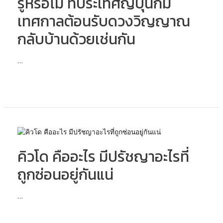
รู้หรือไม่ ที่ประเทศญี่ปุ่นก็มี
เทศกาลต้อนรับดวงวิญญาณ
กลับบ้านด้วยเช่นกัน
…
คิว
โด
คิวโด คืออะไร มีปรัชญาอะไรที่
คือ
อะไร
ถูกซ่อนอยู่กันแน่
มี
ปรัชญา
อะไร
…
ที่
ถูก