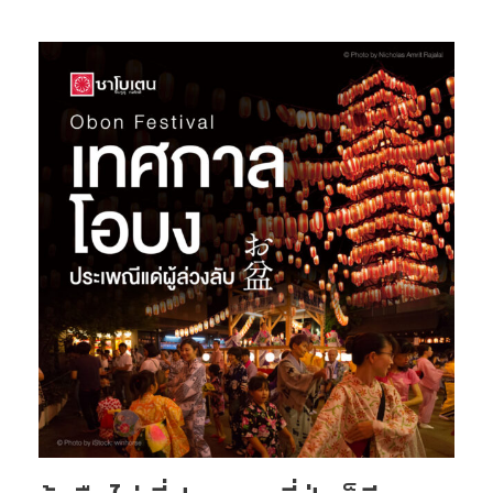
รู้
หรือ
ไม่
ที่
ประเทศ
ญี่ปุ่น
ก็
มี
เทศกาล
ต้อนรับ
ดวง
วิญญาณ
กลับ
บ้าน
ด้วย
เช่น
กัน