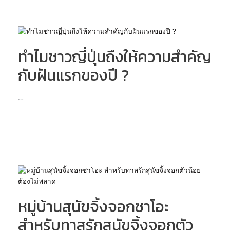
ห้าม
พลาด!
ทำไม
ชาว
ทำไมชาวญี่ปุ่นถึงให้ความสำคัญ
ญี่ปุ่น
ถึง
กับฝันแรกของปี ?
ให้
ความ
สำคัญ
…
กับ
ฝัน
แรก
ของ
ปี
?
หมู่บ้าน
สุนัข
จิ้งจอก
หมู่บ้านสุนัขจิ้งจอกซาโอะ
ซา
โอะ
สำหรับทาสรักสุนัขจิ้งจอกตัว
สำหรับ