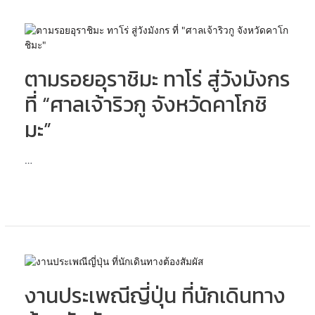
ไคจู
อิน
ตาม
าริ”
รอย
อุรา
ตามรอยอุราชิมะ ทาโร่ สู่วังมังกร
ชิมะ
ทา
ที่ “ศาลเจ้าริวกู จังหวัดคาโกชิ
โร่
สู่
มะ”
วัง
มังกร
…
ที่
“ศาล
เจ้า
ริ
วกู
จังหวัด
คา
งาน
โก
ประเพณี
ชิมะ”
งานประเพณีญี่ปุ่น ที่นักเดินทาง
ญี่ปุ่น
ที่