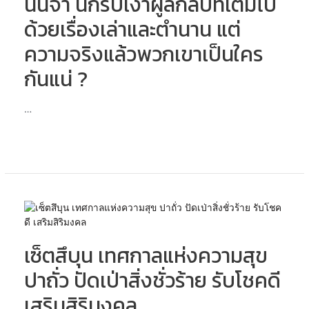
นินจา นักรบเงาผู้ลึกลับที่เต็มไป
ลึกลับ
ด้วยเรื่องเล่าและตำนาน แต่
ที่
เต็ม
ความจริงแล้วพวกเขาเป็นใคร
ไป
กันแน่ ?
ด้วย
เรื่อง
เล่า
…
และ
ตำนาน
แต่
ความ
จริง
แล้ว
พวก
เซ็ตสึ
เขา
บุน
เป็น
เทศกาล
ใคร
เซ็ตสึบุน เทศกาลแห่งความสุข
แห่ง
กัน
ความ
ปาถั่ว ปัดเป่าสิ่งชั่วร้าย รับโชคดี
แน่
สุข
?
ปา
เสริมสิริมงคล
ถั่ว