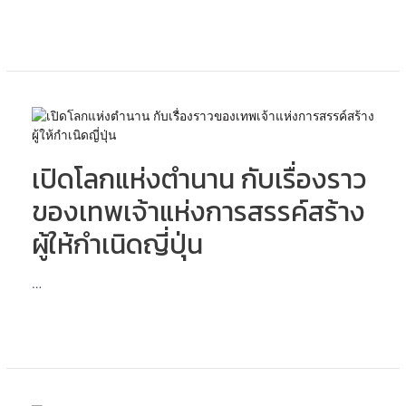
ตำนาน
3
วิญญาณ
อาฆาต
ผู้
ยิ่ง
เปิด
ใหญ่
โลก
แห่ง
แห่ง
ญี่ปุ่น
เปิดโลกแห่งตำนาน กับเรื่องราว
ตำนาน
กับ
ของเทพเจ้าแห่งการสรรค์สร้าง
เรื่อง
ราว
ผู้ให้กำเนิดญี่ปุ่น
ของ
เทพเจ้า
…
แห่ง
การ
สรรค์
สร้าง
ผู้
ให้
กำเนิด