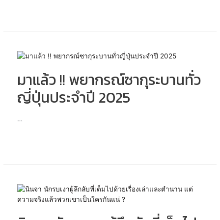
ของ
ญี่ปุ่น
ที่
เห็น
ตาม
หนัง
มา
หรือ
แล้ว
การ์ตูน
มาแล้ว !! พยากรณ์ซากุระบานทั่ว
!!
คือ
พยากรณ์
ญี่ปุ่นประจำปี 2025
อะไร?
ซากุระ
บาน
ทั่ว
…
ญี่ปุ่น
ประจำ
ปี
2025
นินจา
นักรบ
เงา
ผู้