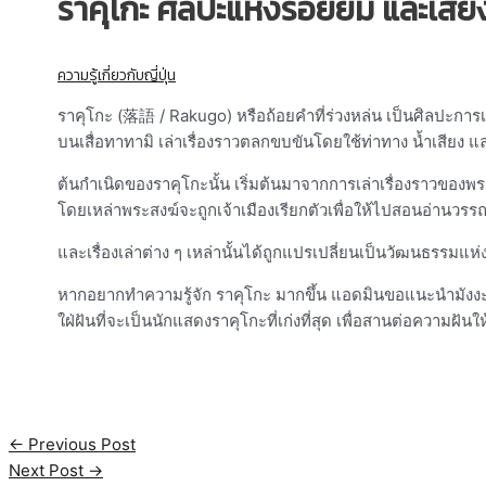
ราคุโกะ ศิลปะแห่งรอยยิ้ม และเสียง
ความรู้เกี่ยวกับญี่ปุ่น
ราคุโกะ (落語 / Rakugo) หรือถ้อยคำที่ร่วงหล่น เป็นศิลปะการเล
บนเสื่อทาทามิ เล่าเรื่องราวตลกขบขันโดยใช้ท่าทาง น้ำเสียง แ
ต้นกำเนิดของราคุโกะนั้น เริ่มต้นมาจากการเล่าเรื่องราวของพร
โดยเหล่าพระสงฆ์จะถูกเจ้าเมืองเรียกตัวเพื่อให้ไปสอนอ่านวรรณก
และเรื่องเล่าต่าง ๆ เหล่านั้นได้ถูกแปรเปลี่ยนเป็นวัฒนธรรมแห
หากอยากทำความรู้จัก ราคุโกะ มากขึ้น แอดมินขอแนะนำมังงะเร
ใฝ่ฝันที่จะเป็นนักแสดงราคุโกะที่เก่งที่สุด เพื่อสานต่อความฝันใ
←
Previous Post
Next Post
→