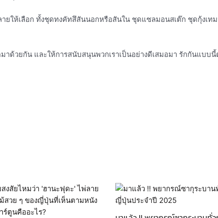
ให้เลือก ทั้งชุดทงคัทสึสันนอกหรือสันใน ชุดแซลมอนสเต๊ก ชุดกุ้งเทมปุร
มาด้วยกัน และให้การสนับสนุนพวกเราเป็นอย่างดีเสมอมา รักกันแบบนี
มาแล้ว !! พยากรณ์ซากุระบานทั่วญี