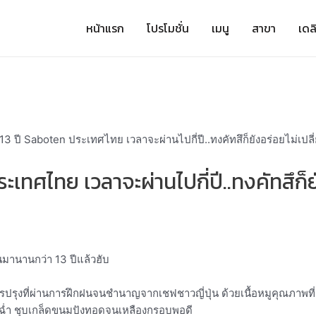
หน้าแรก
โปรโมชั่น
เมนู
สาขา
เดลิ
เทศไทย เวลาจะผ่านไปกี่ปี..ทงคัทสึก็ยั
ยนมานานกว่า 13 ปีแล้วฮับ
ารปรุงที่ผ่านการฝึกฝนจนชำนาญจากเชฟชาวญี่ปุ่น ด้วยเนื้อหมูคุณภาพที
่มฉ่ำ ชุบเกล็ดขนมปังทอดจนเหลืองกรอบพอดี