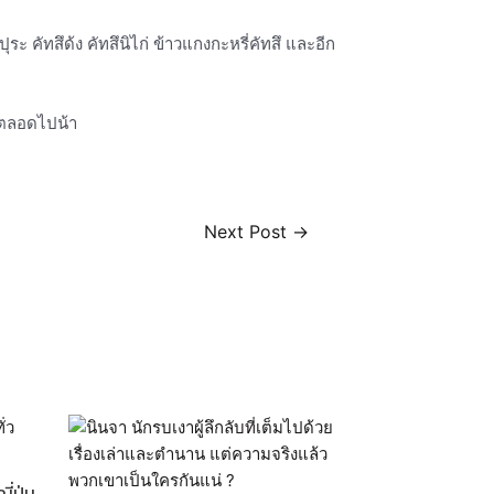
ะ คัทสึด้ง คัทสึนิไก่ ข้าวแกงกะหรี่คัทสึ และอีก
้ตลอดไปน้า
Next Post
→
่ปุ่น