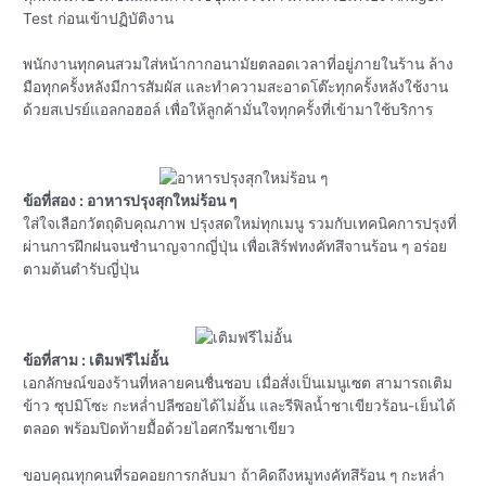
Test ก่อนเข้าปฏิบัติงาน
พนักงานทุกคนสวมใส่หน้ากากอนามัยตลอดเวลาที่อยู่ภายในร้าน ล้าง
มือทุกครั้งหลังมีการสัมผัส และทำความสะอาดโต๊ะทุกครั้งหลังใช้งาน
ด้วยสเปรย์แอลกอฮอล์ เพื่อให้ลูกค้ามั่นใจทุกครั้งที่เข้ามาใช้บริการ
ข้อที่สอง : อาหารปรุงสุกใหม่ร้อน ๆ
ใส่ใจเลือกวัตถุดิบคุณภาพ ปรุงสดใหม่ทุกเมนู รวมกับเทคนิคการปรุงที่
ผ่านการฝึกฝนจนชำนาญจากญี่ปุ่น เพื่อเสิร์ฟทงคัทสึจานร้อน ๆ อร่อย
ตามต้นตำรับญี่ปุ่น
ข้อที่สาม : เติมฟรีไม่อั้น
เอกลักษณ์ของร้านที่หลายคนชื่นชอบ เมื่อสั่งเป็นเมนูเซต สามารถเติม
ข้าว ซุปมิโซะ กะหล่ำปลีซอยได้ไม่อั้น และรีฟิลน้ำชาเขียวร้อน-เย็นได้
ตลอด พร้อมปิดท้ายมื้อด้วยไอศกรีมชาเขียว
ขอบคุณทุกคนที่รอคอยการกลับมา ถ้าคิดถึงหมูทงคัทสึร้อน ๆ กะหล่ำ