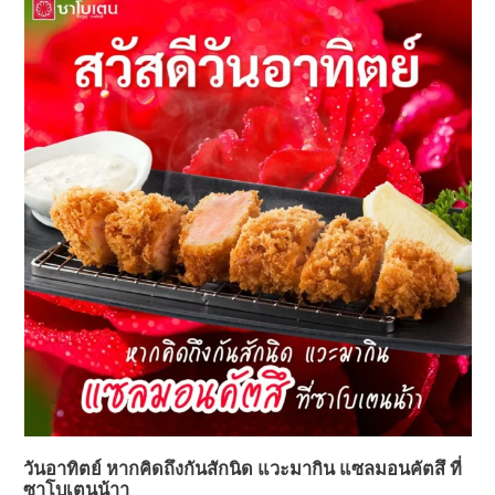
วันอาทิตย์ หากคิดถึงกันสักนิด แวะมากิน แซลมอนคัตสึ ที่
ซาโบเตนน้าา