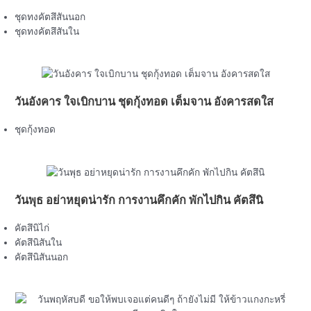
ชุดทงคัตสึสันนอก
ชุดทงคัตสึสันใน
วันอังคาร ใจเบิกบาน ชุดกุ้งทอด เต็มจาน อังคารสดใส
ชุดกุ้งทอด
วันพุธ อย่าหยุดน่ารัก การงานคึกคัก พักไปกิน คัตสึนิ
คัตสึนิไก่
คัตสึนิสันใน
คัตสึนิสันนอก