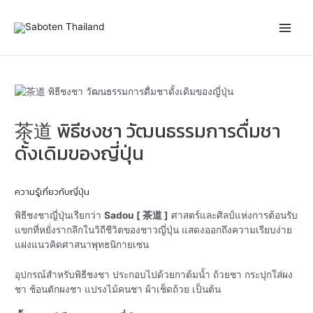
Skip
Post
Main
to
navigation
content
Men
茶道 พิธีชงชา วัฒนธรรมการดื่มชา
ดั้งเดิมของญี่ปุ่น
ความรู้เกี่ยวกับญี่ปุ่น
พิธีชงชาญี่ปุ่นเรียกว่า
Sadou [ 茶道 ]
ศาสตร์และศิลป์แห่งการต้อนรับ
แขกที่หยั่งรากลึกในวิถีชีวิตของชาวญี่ปุ่น แสดงออกถึงความเรียบง่าย
แฝงแนวคิดศาสนาพุทธนิกายเซน
อุปกรณ์สำหรับพิธีชงชา ประกอบไปด้วยกาต้มน้ำ ถ้วยชา กระปุกใส่ผง
ชา ช้อนตักผงชา แปรงไม้คนชา ผ้าเช็ดถ้วย เป็นต้น