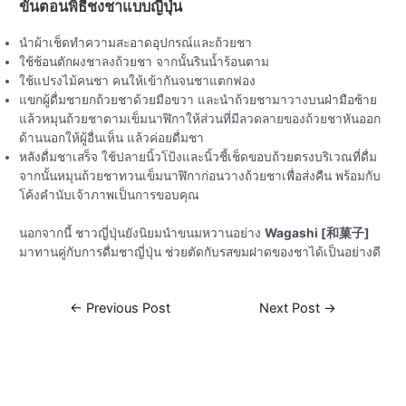
ขั้นตอนพิธีชงชาแบบญี่ปุ่น
นำผ้าเช็ดทำความสะอาดอุปกรณ์และถ้วยชา
ใช้ช้อนตักผงชาลงถ้วยชา จากนั้นรินน้ำร้อนตาม
ใช้แปรงไม้คนชา คนให้เข้ากันจนชาแตกฟอง
แขกผู้ดื่มชายกถ้วยชาด้วยมือขวา และนำถ้วยชามาวางบนฝ่ามือซ้าย
แล้วหมุนถ้วยชาตามเข็มนาฬิกาให้ส่วนที่มีลวดลายของถ้วยชาหันออก
ด้านนอกให้ผู้อื่นเห็น แล้วค่อยดื่มชา
หลังดื่มชาเสร็จ ใช้ปลายนิ้วโป้งและนิ้วชี้เช็ดขอบถ้วยตรงบริเวณที่ดื่ม
จากนั้นหมุนถ้วยชาทวนเข็มนาฬิกาก่อนวางถ้วยชาเพื่อส่งคืน พร้อมกับ
โค้งคำนับเจ้าภาพเป็นการขอบคุณ
นอกจากนี้ ชาวญี่ปุ่นยังนิยมนำขนมหวานอย่าง
Wagashi [和菓子]
มาทานคู่กับการดื่มชาญี่ปุ่น ช่วยตัดกับรสขมฝาดของชาได้เป็นอย่างดี
←
Previous Post
Next Post
→
Related Posts