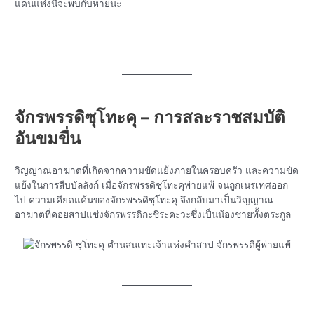
แดนแห่งนี้จะพบกับหายนะ
จักรพรรดิซุโทะคุ – การสละราชสมบัติ
อันขมขื่น
วิญญาณอาฆาตที่เกิดจากความขัดแย้งภายในครอบครัว และความขัด
แย้งในการสืบบัลลังก์ เมื่อจักรพรรดิซุโทะคุพ่ายแพ้ จนถูกเนรเทศออก
ไป ความเคียดแค้นของจักรพรรดิซุโทะคุ จึงกลับมาเป็นวิญญาณ
อาฆาตที่คอยสาปแช่งจักรพรรดิกะชิระคะวะซึ่งเป็นน้องชายทั้งตระกูล