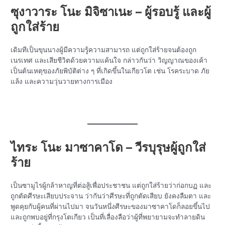
ซุงาวาระ โนะ มิจิซาเนะ – ผู้รอบรู้ และผู้
ถูกใส่ร้าย
เดิมทีเป็นขุนนางผู้มีความรู้ความสามารถ แต่ถูกใส่ร้ายจนต้องถูก
เนรเทศ และเสียชีวิตด้วยความแค้นใจ กล่าวกันว่า วิญญาณของเค้า
เป็นต้นเหตุของภัยพิบัติต่าง ๆ ที่เกิดขึ้นในเกียวโต เช่น โรคระบาด ภัย
แล้ง และความวุ่นวายทางการเมือง
ไทระ โนะ มาซาคาโด – วีรบุรุษผู้ถูกใส่
ร้าย
เป็นซามูไรผู้กล้าหาญที่ต่อสู้เพื่อประชาชน แต่ถูกใส่ร้ายว่าก่อกบฏ และ
ถูกตัดศีรษะเสียบประจาน ว่ากันว่าศีรษะที่ถูกตัดเสียบ ยังคงลืมตา และ
พูดคุยกับผู้คนที่ผ่านไปมา จนวันหนึ่งศีรษะของมาซาคาโดก็ลอยขึ้นไป
และถูกพบอยู่ที่กรุงโตเกียว เป็นที่เลื่องลือว่าผู้ที่พยายามจะทำลายดิน