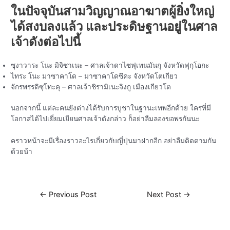
ในปัจจุบันสามวิญญาณอาฆาตผู้ยิ่งใหญ่
ได้สงบลงแล้ว และประดิษฐานอยู่ในศาล
เจ้าดังต่อไปนี้
ซุงาวาระ โนะ มิจิซาเนะ – ศาลเจ้าดาไซฟุเทนมันกุ จังหวัดฟุกุโอกะ
ไทระ โนะ มาซาคาโด – มาซาคาโดซึคะ จังหวัดโตเกียว
จักรพรรดิซุโทะคุ – ศาลเจ้าชิรามิเนะจิงกู เมืองเกียวโต
นอกจากนี้ แต่ละคนยังต่างได้รับการบูชาในฐานะเทพอีกด้วย ใครที่มี
โอกาสได้ไปเยี่ยมเยียนศาลเจ้าดังกล่าว ก็อย่าลืมลองขอพรกันนะ
คราวหน้าจะมีเรื่องราวอะไรเกี่ยวกับญี่ปุ่นมาฝากอีก อย่าลืมติดตามกัน
ด้วยน้า
←
Previous Post
Next Post
→