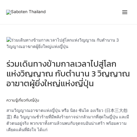
Skip
Post
Main
to
navigation
content
Men
ร่วมเดินทางข้ามกาลเวลาไปสู่โลก
แห่งวิญญาณ กับตำนาน 3 วิญญาณ
อาฆาตผู้ยิ่งใหญ่แห่งญี่ปุ่น
ความรู้เกี่ยวกับญี่ปุ่น
สามวิญญาณอาฆาตแห่งญี่ปุ่น หรือ นิฮง ซันได องเรียว (日本三大怨
霊) คือ วิญญาณชั่วร้ายที่มีพลังร้ายกาจน่ากลัวมากที่สุดในญี่ปุ่น และมี
ตัวตนอยู่จริง พวกเขาทั้งสามล้วนพบกับจุดจบอันน่าเศร้า พร้อมความ
เคียดแค้นที่ฝังใจ ได้แก่