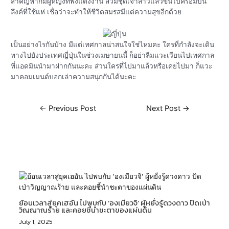
สำคัญหากมีผู้หญิงที่พึ่งแต่งงาน สวมชุดเจ้าสาวแล้วขึ้นไปคร่อมบน
ลึงค์ที่ใช้แห่ เชื่อว่าจะทำให้ชีวิตสมรสมีแต่ความสุขอีกด้วย
เป็นอย่างไรกันบ้าง มีแต่เทศกาลน่าสนใจใช่ไหมคะ ใครที่กำลังจะเดิน
ทางไปยังประเทศญี่ปุ่นในช่วงเมษายนนี้ ก็อย่าลืมแวะเวียนไปเทศกาล
ที่แอดมินนำมาฝากกันนะคะ ส่วนใครที่ไปมาแล้วหรือเคยไปมา ก็แวะ
มาคอมเมนต์บอกเล่าความสนุกกันได้นะคะ
←
Previous Post
Next Post
→
Related Posts
ย้อนเวลาสู่ยุคเฮอัน ไปพบกับ ‘องเมียวจิ’ ผู้หยั่งรู้ดวงดาว ปัดเป่า
วิญญาณร้าย และคอยชี้นำชะตาของแผ่นดิน
July 1, 2025