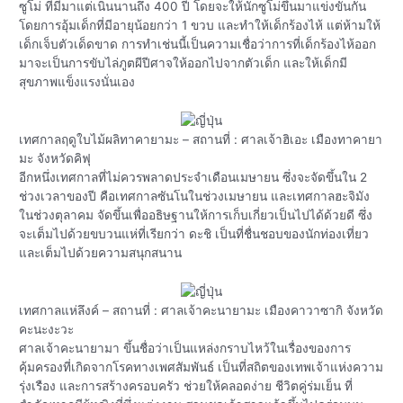
ซูโม่ ที่มีมาแต่เนิ่นนานถึง 400 ปี โดยจะให้นักซูโม่ขึ้นมาแข่งขันกัน
โดยการอุ้มเด็กที่มีอายุน้อยกว่า 1 ขวบ และทำให้เด็กร้องไห้ แต่ห้ามให้
เด็กเจ็บตัวเด็ดขาด การทำเช่นนี้เป็นความเชื่อว่าการที่เด็กร้องไห้ออก
มาจะเป็นการขับไล่ภูตผีปีศาจให้ออกไปจากตัวเด็ก และให้เด็กมี
สุขภาพแข็งแรงนั่นเอง
เทศกาลฤดูใบไม้ผลิทาคายามะ – สถานที่ : ศาลเจ้าฮิเอะ เมืองทาคายา
มะ จังหวัดคิฟุ
อีกหนึ่งเทศกาลที่ไม่ควรพลาดประจำเดือนเมษายน ซึ่งจะจัดขึ้นใน 2
ช่วงเวลาของปี คือเทศกาลซันโนในช่วงเมษายน และเทศกาลฮะจิมัง
ในช่วงตุลาคม จัดขึ้นเพื่ออธิษฐานให้การเก็บเกี่ยวเป็นไปได้ด้วยดี ซึ่ง
จะเต็มไปด้วยขบวนแห่ที่เรียกว่า ดะชิ เป็นที่ชื่นชอบของนักท่องเที่ยว
และเต็มไปด้วยความสนุกสนาน
เทศกาลแห่ลึงค์ – สถานที่ : ศาลเจ้าคะนายามะ เมืองคาวาซากิ จังหวัด
คะนะงะวะ
ศาลเจ้าคะนายามา ขึ้นชื่อว่าเป็นแหล่งกราบไหว้ในเรื่องของการ
คุ้มครองที่เกิดจากโรคทางเพศสัมพันธ์ เป็นที่สถิตของเทพเจ้าแห่งความ
รุ่งเรือง และการสร้างครอบครัว ช่วยให้คลอดง่าย ชีวิตคู่ร่มเย็น ที่