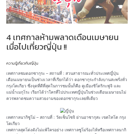
4 เทศกาลห้ามพลาดเดือนเมษายน
เมื่อไปเที่ยวญี่ปุ่น !!
ความรู้เกี่ยวกับญี่ปุ่น
เทศกาลชมดอกซากุระ – สถานที่ : สวนสาธารณะทั่วประเทศญี่ปุ่น
เดือนเมษายนเป็นช่วงเวลาที่เรียกได้ว่า ดอกซากุระกำลังบานสะพรั่งทั่ว
กรุงโตเกียว ซึ่งจุดที่ดีที่สุดในการชมนั้นก็คือ คูเมืองชิโดริกะฟูจิ และ
แม่น้ำเมกุโระ เรียกได้ว่าใครที่ไปประเทศญี่ปุ่นในช่วงเดือนเมษายนไม่
ควรพลาดชมความสวยงามของดอกซากุระเลยทีเดียว
เทศกาลนากิซูโม่ – สถานที่ : วัดเซ็นโซจิ ย่านอาซากุสะ เขตไทโต กรุง
โตเกียว
เทศกาลสุดโด่งดังไม่แพ้ใครอย่าง เทศกาลซูโม่ร้องไห้หรือเทศกาลนากิ