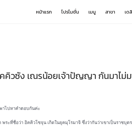
หน้าแรก
โปรโมชั่น
เมนู
สาขา
เดลิ
ิคคิวซัง เณรน้อยเจ้าปัญญา กันมาไม่ม
าจะพาไปหาคำตอบกันค่ะ
พระที่ชื่อว่า อิคคิวโซจุน เกิดในยุคมุโรมาจิ ซึ่งว่ากันว่าเขาเป็นราช