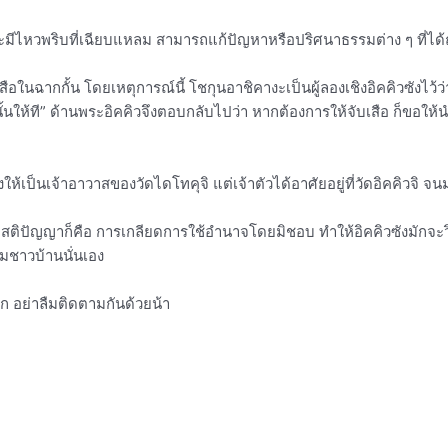
ะมีไหวพริบที่เฉียบแหลม สามารถแก้ปัญหาหรือปริศนาธรรมต่าง ๆ ที่ได้ถู
สือในฉากกั้น โดยเหตุการณ์นี้ โชกุนอาชิคางะเป็นผู้ลองเชิงอิคคิวซังไว้
ั้นให้ที” ด้านพระอิคคิวจึงตอบกลับไปว่า หากต้องการให้จับเสือ ก็ขอให
้งให้เป็นเจ้าอาวาสของวัดไดโทคุจิ แต่เจ้าตัวได้อาศัยอยู่ที่วัดอิคคิวจ
จากสติปัญญาก็คือ การเกลียดการใช้อำนาจโดยมิชอบ ทำให้อิคคิวซังมักจะ
่มชาวบ้านนั่นเอง
ีก อย่าลืมติดตามกันด้วยน้า