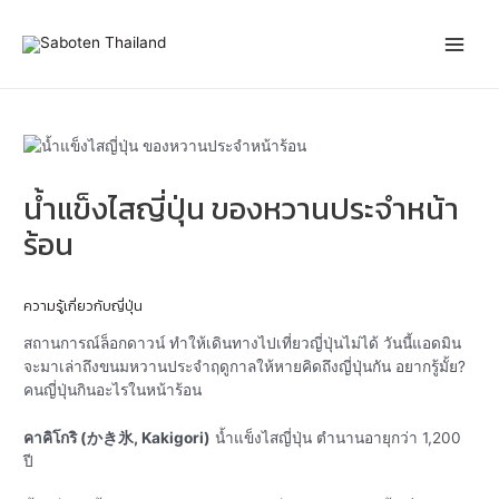
Skip
Post
Main
to
navigation
content
Men
น้ำแข็งไสญี่ปุ่น ของหวานประจำหน้า
ร้อน
ความรู้เกี่ยวกับญี่ปุ่น
สถานการณ์ล็อกดาวน์ ทำให้เดินทางไปเที่ยวญี่ปุ่นไม่ได้ วันนี้แอดมิน
จะมาเล่าถึงขนมหวานประจำฤดูกาลให้หายคิดถึงญี่ปุ่นกัน อยากรู้มั้ย?
คนญี่ปุ่นกินอะไรในหน้าร้อน
คาคิโกริ (かき氷, Kakigori)
น้ำแข็งไสญี่ปุ่น ตำนานอายุกว่า 1,200
ปี