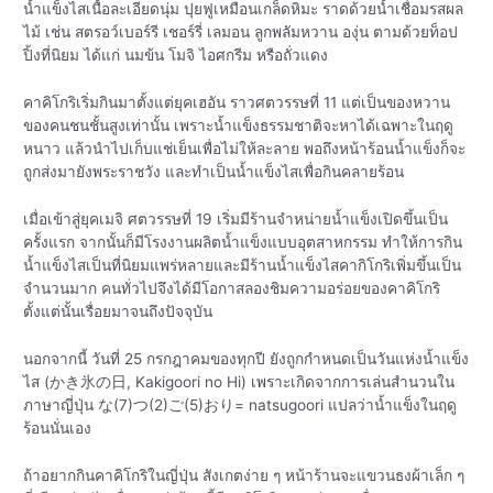
น้ำแข็งไสเนื้อละเอียดนุ่ม ปุยฟูเหมือนเกล็ดหิมะ ราดด้วยน้ำเชื่อมรสผล
ไม้ เช่น สตรอว์เบอร์รี เชอร์รี่ เลมอน ลูกพลัมหวาน องุ่น ตามด้วยท็อป
ปิ้งที่นิยม ได้แก่ นมข้น โมจิ ไอศกรีม หรือถั่วแดง
คาคิโกริเริ่มกินมาตั้งแต่ยุคเฮอัน ราวศตวรรษที่ 11 แต่เป็นของหวาน
ของคนชนชั้นสูงเท่านั้น เพราะน้ำแข็งธรรมชาติจะหาได้เฉพาะในฤดู
หนาว แล้วนำไปเก็บแช่เย็นเพื่อไม่ให้ละลาย พอถึงหน้าร้อนน้ำแข็งก็จะ
ถูกส่งมายังพระราชวัง และทำเป็นน้ำแข็งไสเพื่อกินคลายร้อน
เมื่อเข้าสู่ยุคเมจิ ศตวรรษที่ 19 เริ่มมีร้านจำหน่ายน้ำแข็งเปิดขึ้นเป็น
ครั้งแรก จากนั้นก็มีโรงงานผลิตน้ำแข็งแบบอุตสาหกรรม ทำให้การกิน
น้ำแข็งไสเป็นที่นิยมแพร่หลายและมีร้านน้ำแข็งไสคากิโกริเพิ่มขึ้นเป็น
จำนวนมาก คนทั่วไปจึงได้มีโอกาสลองชิมความอร่อยของคาคิโกริ
ตั้งแต่นั้นเรื่อยมาจนถึงปัจจุบัน
นอกจากนี้ วันที่ 25 กรกฎาคมของทุกปี ยังถูกกำหนดเป็นวันแห่งน้ำแข็ง
ไส (かき氷の日, Kakigoori no Hi) เพราะเกิดจากการเล่นสำนวนใน
ภาษาญี่ปุ่น な(7)つ(2)ご(5)おり= natsugoori แปลว่าน้ำแข็งในฤดู
ร้อนนั่นเอง
ถ้าอยากกินคาคิโกริในญี่ปุ่น สังเกตง่าย ๆ หน้าร้านจะแขวนธงผ้าเล็ก ๆ