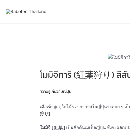
Skip
Post
to
navigation
content
โมมิจิการิ (紅葉狩り) สีสันต
ความรู้เกี่ยวกับญี่ปุ่น
เมื่อเข้าสู่ฤดูใบไม้ร่วง อากาศในญี่ปุ่นจะค่อย 
狩り]
โมมิจิ [ 紅葉 ]
เป็นชื่อต้นเมเปิ้ลญี่ปุ่น ซึ่งจะผ