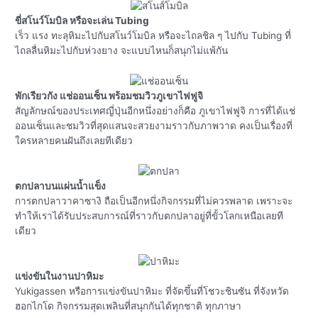
ขี่สโนว์โมบิล หรือจะเล่น Tubing
เร็ว แรง ทะลุหิมะไปกับสโนว์โมบิล หรือจะไถลชิล ๆ ไปกับ Tubing ที่
ไถลลื่นหิมะไปกับห่วงยาง จะแบบไหนก็สนุกไม่แพ้กัน
พักเรียวกัง แช่ออนเซ็น พร้อมชมวิวภูเขาไฟฟูจิ
สัญลักษณ์ของประเทศญี่ปุ่นอีกหนึ่งอย่างก็คือ ภูเขาไฟฟูจิ การที่ได้แช่
ออนเซ็นและชมวิวที่สุดแสนจะสวยงามราวกับภาพวาด คงเป็นเรื่องที่
ใครหลายคนฝันถึงเลยทีเดียว
ตกปลาบนแผ่นน้ำแข็ง
การตกปลาวาคาซางิ ถือเป็นอีกหนึ่งกิจกรรมที่ไม่ควรพลาด เพราะจะ
ทำให้เราได้รับประสบการณ์ที่ราวกับตกปลาอยู่ที่ขั้วโลกเหนือเลยที
เดียว
แข่งขันในงานปาหิมะ
Yukigassen หรือการแข่งขันปาหิมะ ที่จัดขึ้นที่โชวะชินซัน ที่จังหวัด
ฮอกไกโด กิจกรรมสุดเพลินที่สนุกกันได้ทุกชาติ ทุกภาษา