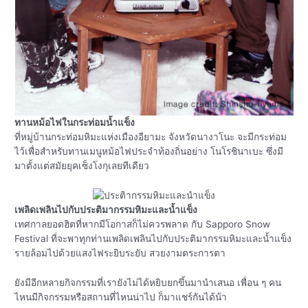
ทานหม้อไฟในกระท่อมน้ำแข็ง
ที่หมู่บ้านกระท่อมหิมะแห่งเมืองอียามะ จังหวัดนางาโนะ จะมีกระท่อม
ไว้เพื่อสำหรับทานเมนูหม้อไฟประจำท้องถิ่นอย่าง โนโรชินาเบะ ซึ่งมี
มาตั้งแต่สมัยยุคเซ็งโงกุเลยทีเดียว
เพลิดเพลินไปกับประติมากรรมหิมะและน้ำแข็ง
เทศกาลยอดฮิตที่หากมีโอกาสก็ไม่ควรพลาด กับ Sapporo Snow
Festival ที่จะพาทุกท่านเพลิดเพลินไปกับประติมากรรมหิมะและน้ำแข็ง
รายล้อมไปด้วยแสงไฟระยิบระยับ สวยงามตระการตา
ยังมีอีกหลายกิจกรรมที่เรายังไม่ได้หยิบยกขึ้นมานำเสนอ เพื่อน ๆ คน
ไหนมีกิจกรรมหรือสถานที่ไหนน่าไป ก็มาแชร์กันได้น้า