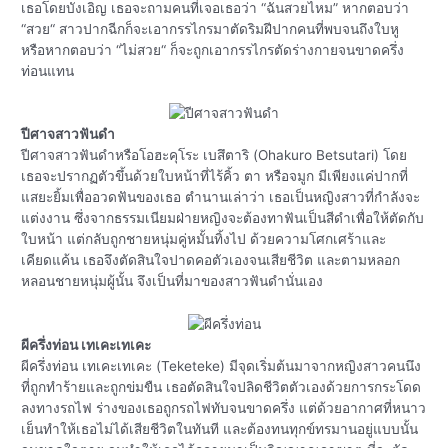
เธอโดยบังเอิญ เธอจะถามคนที่เจอเธอว่า “ฉันสวยไหม” หากตอบว่า
“สวย“ สาวปากฉีกก็จะเอากรรไกรมาตัดริมฝีปากคนที่พบจนถึงใบหู
หรือหากตอบว่า “ไม่สวย“ ก็จะถูกเอากรรไกรตัดร่างกายจนขาดครึ่ง
ท่อนแทน
ปีศาจสาวฟันดำ
ปีศาจสาวฟันดำหรือโอฮะคุโระ เบสึตาริ (Ohakuro Betsutari) โดย
เธอจะปรากฏตัวขึ้นด้วยใบหน้าที่ไร้คิ้ว ตา หรือจมูก มีเพียงแค่ปากที่
แสยะยิ้มเพื่ออวดฟันของเธอ ตำนานเล่าว่า เธอเป็นหญิงสาวที่กำลังจะ
แต่งงาน ซึ่งจากธรรมเนียมฝ่ายหญิงจะต้องทาฟันเป็นสีดำเพื่อให้ตัดกับ
ใบหน้า แต่กลับถูกชายหนุ่มคู่หมั้นทิ้งไป ด้วยความโศกเศร้าและ
เคียดแค้น เธอจึงตัดสินใจปาดคอตัวเองจนเสียชีวิต และตามหลอก
หลอนชายหนุ่มผู้นั้น จึงเป็นที่มาของสาวฟันดำนั่นเอง
ผีครึ่งท่อน เทเคะเทเคะ
ผีครึ่งท่อน เทเคะเทเคะ (Teketeke) มีจุดเริ่มต้นมาจากหญิงสาวคนนึง
ที่ถูกทำร้ายและถูกข่มขืน เธอตัดสินใจปลิดชีวิตตัวเองด้วยการกระโดด
ลงทางรถไฟ ร่างของเธอถูกรถไฟทับจนขาดครึ่ง แต่ด้วยอากาศที่หนาว
เย็นทำให้เธอไม่ได้เสียชีวิตในทันที และต้องทนทุกข์ทรมานอยู่แบบนั้น