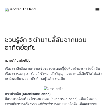
Skip
Post
Main
to
navigation
content
Men
ชวนรู้จัก 3 ตำนานลี้ลับจากแดน
อาทิตย์อุทัย
ความรู้เกี่ยวกับญี่ปุ่น
เรื่องราวลึกลับตามความเชื่อของประเทศญี่ปุ่นที่จะนำมาเล่าวันนี้ เป็น
เรื่องราวของ ยูเร (Yurei) ซึ่งหมายถึงวิญญาณของคนที่เสียชีวิตไปแล้ว
แต่ยังคงมีบางอย่างติดค้างอยู่ในโลกคนเป็น
สาวปากฉีก (Kuchisake-onna)
ผีสาวปากฉีกหรือคุชิซาเกะอนนะ (Kuchisake-onna) แม้จะมีหลาก
หลายที่มาของเรื่องราว แต่ที่จดจำของสาวปากฉีกคือ เมื่อพบเจอกับ