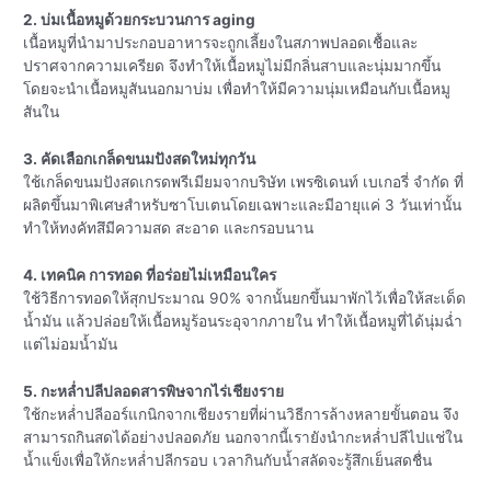
2. บ่มเนื้อหมูด้วยกระบวนการ aging
เนื้อหมูที่นำมาประกอบอาหารจะถูกเลี้ยงในสภาพปลอดเชื้อและ
ปราศจากความเครียด จึงทำให้เนื้อหมูไม่มีกลิ่นสาบและนุ่มมากขึ้น
โดยจะนำเนื้อหมูสันนอกมาบ่ม เพื่อทำให้มีความนุ่มเหมือนกับเนื้อหมู
สันใน
3. คัดเลือกเกล็ดขนมปังสดใหม่ทุกวัน
ใช้เกล็ดขนมปังสดเกรดพรีเมียมจากบริษัท เพรซิเดนท์ เบเกอรี่ จำกัด ที่
ผลิตขึ้นมาพิเศษสำหรับซาโบเตนโดยเฉพาะและมีอายุแค่ 3 วันเท่านั้น
ทำให้ทงคัทสึมีความสด สะอาด และกรอบนาน
4. เทคนิค การทอด ที่อร่อยไม่เหมือนใคร
ใช้วิธีการทอดให้สุกประมาณ 90% จากนั้นยกขึ้นมาพักไว้เพื่อให้สะเด็ด
น้ำมัน แล้วปล่อยให้เนื้อหมูร้อนระอุจากภายใน ทำให้เนื้อหมูที่ได้นุ่มฉ่ำ
แต่ไม่อมน้ำมัน
5. กะหล่ำปลีปลอดสารพิษจากไร่เชียงราย
ใช้กะหล่ำปลีออร์แกนิกจากเชียงรายที่ผ่านวิธีการล้างหลายขั้นตอน จึง
สามารถกินสดได้อย่างปลอดภัย นอกจากนี้เรายังนำกะหล่ำปลีไปแช่ใน
น้ำแข็งเพื่อให้กะหล่ำปลีกรอบ เวลากินกับน้ำสลัดจะรู้สึกเย็นสดชื่น