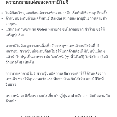
ความหมายแฝงของคากามิโมจิ
โมจิก้อนใหญ่และก้อนเล็กวางซ้อน หมายถึง เริ่มต้นปีที่สงบสุขอีกครั้ง
ด้านบนประดับด้วยผลส้มพันธุ์
Daidai
หมายถึง อายุยืนยาวหลายชั่ว
อายุคน
แผ่นกระดาษซิกแซก
Gohei
หมายถึง ขับไล่วิญญาณชั่วร้าย ขอให้
เจริญรุ่งเรือง
คากามิโมจิจะถูกวางบนหิ้งเพื่อสักการบูชาเทพเจ้าจนถึงวันที่ 11
มกราคม ชาวญี่ปุ่นก็จะทุบก้อนโมจิให้แตกด้วยค้อนไม้เป็นชิ้นเล็ก ๆ
แล้วนำไปปรุงเป็นอาหาร เช่น โอะโซนิ (ซุปที่ใส่โมจิ) โอชิรุโกะ (โมจิ
ถั่วแดงต้ม) เป็นต้น
การทานคากามิโมจิ ชาวญี่ปุ่นมีความเชื่อว่าจะทำให้ได้รับพลังจาก
เทพเจ้า ช่วยให้สุขภาพแข็งแรง พ้นจากโรคภัยไข้เจ็บ และมีชีวิตที่
ยืนยาว
คราวหน้าจะมีเรื่องราวอะไรเกี่ยวกับญี่ปุ่นมาฝากอีก อย่าลืมติดตามกัน
ด้วยน้า