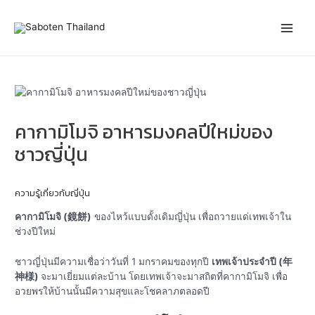
Skip
Post
Main
to
navigation
content
Men
คากามิโมจิ อาหารมงคลปีใหม่ของ
ชาวญี่ปุ่น
ความรู้เกี่ยวกับญี่ปุ่น
คากามิโมจิ (鏡餅)
ของไหว้แบบดั้งเดิมญี่ปุ่น เพื่อถวายแด่เทพเจ้าใน
ช่วงปีใหม่
ชาวญี่ปุ่นมีความเชื่อว่าวันที่ 1 มกราคมของทุกปี
เทพเจ้าประจำปี (年
神様)
จะมาเยี่ยมแต่ละบ้าน โดยเทพเจ้าจะมาสถิตที่คากามิโมจิ เพื่อ
อวยพรให้บ้านนั้นมีความสุขและโชคลาภตลอดปี