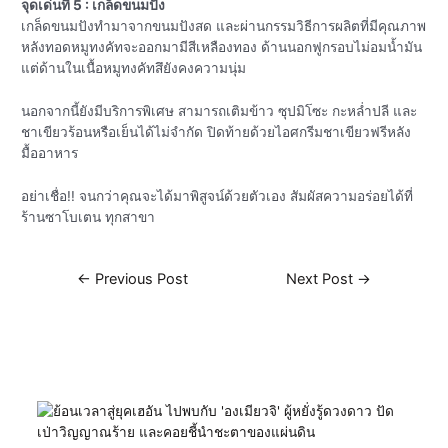
จุดเด่นที่ 5 : เกล็ดขนมปัง
เกล็ดขนมปังทำมาจากขนมปังสด และผ่านกรรมวิธีการผลิตที่มีคุณภาพ
หลังทอดหมูทงคัทจะออกมามีสีเหลืองทอง ด้านนอกฟูกรอบไม่อมน้ำมัน
แต่ด้านในเนื้อหมูทงคัทสึยังคงความนุ่ม
นอกจากนี้ยังมีบริการพิเศษ สามารถเติมข้าว ซุปมิโซะ กะหล่ำปลี และ
ชาเขียวร้อนหรือเย็นได้ไม่จำกัด ปิดท้ายด้วยไอศกรีมชาเขียวฟรีหลัง
มื้ออาหาร
อย่าเชื่อ!! จนกว่าคุณจะได้มาพิสูจน์ด้วยตัวเอง สัมผัสความอร่อยได้ที่
ร้านซาโบเตน ทุกสาขา
←
Previous Post
Next Post
→
Related Posts