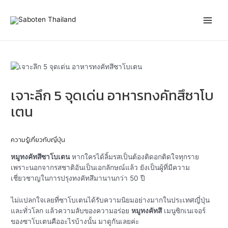
Skip
Post
Main
to
navigation
content
Men
เจาะลึก 5 จุดเด่น อาหารทงคัทสึซาโบ
เตน
ความรู้เกี่ยวกับญี่ปุ่น
หมูทงคัทสึซาโบเตน
หากใครได้ลิ้มรสเป็นต้องติดอกติดใจทุกราย
เพราะนอกจากรสชาติอันเป็นเอกลักษณ์แล้ว ยังเป็นผู้ที่มีความ
เชี่ยวชาญในการปรุงทงคัทสึมานานกว่า 50 ปี
ไม่แปลกใจเลยที่ซาโบเตนได้รับความนิยมอย่างมากในประเทศญี่ปุ่น
และทั่วโลก แล้วความลับของความอร่อย
หมูทงคัทสึ
เมนูซิกเนเจอร์
ของซาโบเตนคืออะไรบ้างนั้น มาดูกันเลยค่ะ