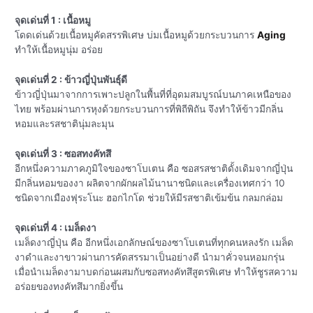
จุดเด่นที่ 1 : เนื้อหมู
โดดเด่นด้วยเนื้อหมูคัดสรรพิเศษ บ่มเนื้อหมูด้วยกระบวนการ
Aging
ทำให้เนื้อหมูนุ่ม อร่อย
จุดเด่นที่ 2 : ข้าวญี่ปุ่นพันธุ์ดี
ข้าวญี่ปุ่นมาจากการเพาะปลูกในพื้นที่ที่อุดมสมบูรณ์บนภาคเหนือของ
ไทย พร้อมผ่านการหุงด้วยกระบวนการที่พิถีพิถัน จึงทำให้ข้าวมีกลิ่น
หอมและรสชาตินุ่มละมุน
จุดเด่นที่ 3 : ซอสทงคัทสึ
อีกหนึ่งความภาคภูมิใจของซาโบเตน คือ ซอสรสชาติดั้งเดิมจากญี่ปุ่น
มีกลิ่นหอมของงา ผลิตจากผักผลไม้นานาชนิดและเครื่องเทศกว่า 10
ชนิดจากเมืองฟุระโนะ ฮอกไกโด ช่วยให้มีรสชาติเข้มข้น กลมกล่อม
จุดเด่นที่ 4 : เมล็ดงา
เมล็ดงาญี่ปุ่น คือ อีกหนึ่งเอกลักษณ์ของซาโบเตนที่ทุกคนหลงรัก เมล็ด
งาดำและงาขาวผ่านการคัดสรรมาเป็นอย่างดี นำมาคั่วจนหอมกรุ่น
เมื่อนำเมล็ดงามาบดก่อนผสมกับซอสทงคัทสึสูตรพิเศษ ทำให้ชูรสความ
อร่อยของทงคัทสึมากยิ่งขึ้น